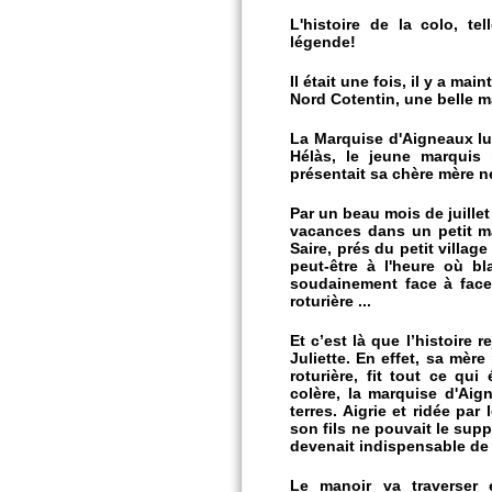
L'histoire de la colo, te
légende!
Il était une fois, il y a m
Nord Cotentin, une belle ma
La Marquise d'Aigneaux lui
Hélàs, le jeune marquis
présentait sa chère mère n
Par un beau mois de juille
vacances dans un petit ma
Saire, prés du petit villag
peut-être à l'heure où b
soudainement face à face 
roturière ...
Et c’est là que l’histoire 
Juliette. En effet, sa mè
roturière, fit tout ce qui
colère, la marquise d'Aign
terres. Aigrie et ridée par
son fils ne pouvait le suppo
devenait indispensable de le 
Le manoir va traverser 