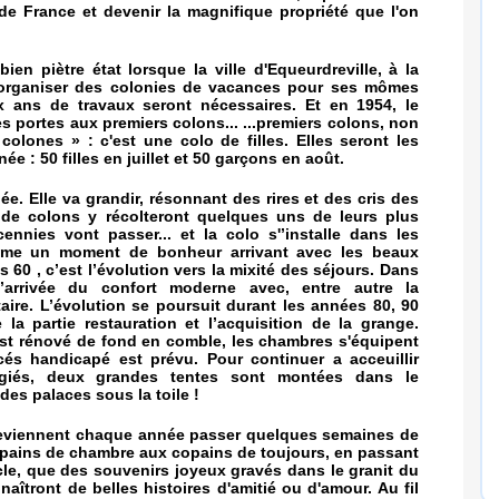
 de France et devenir la magnifique propriété que l'on
bien piètre état lorsque la ville d'Equeurdreville, à la
 organiser des colonies de vacances pour ses mômes
ux ans de travaux seront nécessaires. Et en 1954, le
es portes aux premiers colons... ...premiers colons, non
colones » : c'est une colo de filles. Elles seront les
ée : 50 filles en juillet et 50 garçons en août.
ée. Elle va grandir, résonnant des rires et des cris des
 de colons y récolteront quelques uns de leurs plus
nnies vont passer... et la colo s'’installe dans les
me un moment de bonheur arrivant avec les beaux
s 60 , c’est l’évolution vers la mixité des séjours. Dans
’arrivée du confort moderne avec, entre autre la
aire. L’évolution se poursuit durant les années 80, 90
 la partie restauration et l’acquisition de la grange.
 est rénové de fond en comble, les chambres s'équipent
cés handicapé est prévu. Pour continuer a acceuillir
égiés, deux grandes tentes sont montées dans le
des palaces sous la toile !
 reviennent chaque année passer quelques semaines de
pains de chambre aux copains de toujours, en passant
cle, que des souvenirs joyeux gravés dans le granit du
naîtront de belles histoires d'amitié ou d'amour. Au fil