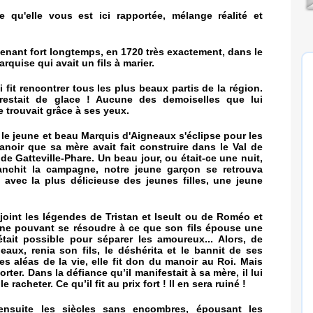
lle qu'elle vous est ici rapportée, mélange réalité et
aintenant fort longtemps, en 1720 très exactement, dans le
rquise qui avait un fils à marier.
 fit rencontrer tous les plus beaux partis de la région.
 restait de glace ! Aucune des demoiselles que lui
e trouvait grâce à ses yeux.
t le jeune et beau Marquis d'Aigneaux s'éclipse pour les
noir que sa mère avait fait construire dans le Val de
e de Gatteville-Phare. Un beau jour, ou était-ce une nuit,
lanchit la campagne, notre jeune garçon se retrouva
avec la plus délicieuse des jeunes filles, une jeune
rejoint les légendes de Tristan et Iseult ou de Roméo et
re ne pouvant se résoudre à ce que son fils épouse une
 était possible pour séparer les amoureux... Alors, de
eaux, renia son fils, le déshérita et le bannit de ses
 les aléas de la vie, elle fit don du manoir au Roi. Mais
rter. Dans la défiance qu’il manifestait à sa mère, il lui
racheter. Ce qu’il fit au prix fort ! Il en sera ruiné !
ensuite les siècles sans encombres, épousant les