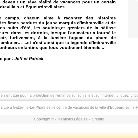
 devenir un rêve réalité de vacances pour un certain
evillais et Equeurdrevillaises.
 camps, chacun aime à raconter des histoires
 des âmes perdues du jeune marquis d'Imbranville et de
es nuits d'été, les couloirs,et greniers de la bâtisse
lleurs, dans les dortoirs, lorsque l'animateur a tourné le
oir, furtivement, à la lumière fugace du phare de
éambuler… ...et c'est ainsi que la légende d'Imbranville
onheurs enfantins que tous voudraient éternels...
te par :
Jeff et Patrick
le s'engage pour la protection de l'enfance sur son site et sur Internet,
cliquez ici p
 situé à Gatteville-Le-Phare est le centre de vacances de la ville d’Equeurdreville-
Copyright ® -
Mentions Légales
-
Crédits