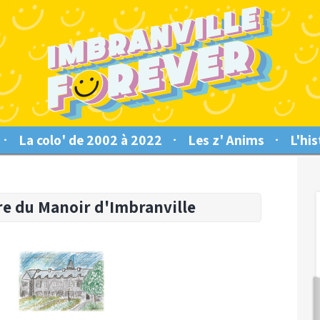
La colo' de 2002 à 2022
Les z' Anims
L'his
e du Manoir d'Imbranville