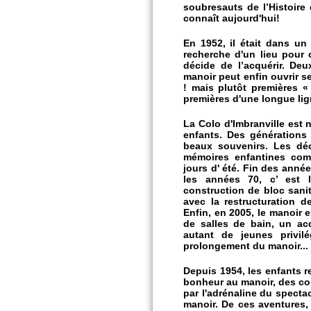
soubresauts de l’Histoire
connaît aujourd'hui!
En 1952, il était dans un 
recherche d'un lieu pour
décide de l’acquérir. De
manoir peut enfin ouvrir s
! mais plutôt premières « 
premières d'une longue lign
La Colo d'Imbranville est n
enfants. Des générations
beaux souvenirs. Les déce
mémoires enfantines com
jours d' été. Fin des année
les années 70, c’ est l
construction de bloc sanit
avec la restructuration de
Enfin, en 2005, le manoir
de salles de bain, un ac
autant de jeunes privil
prolongement du manoir... 
Depuis 1954, les enfants
bonheur au manoir, des co
par l'adrénaline du specta
manoir. De ces aventures, 